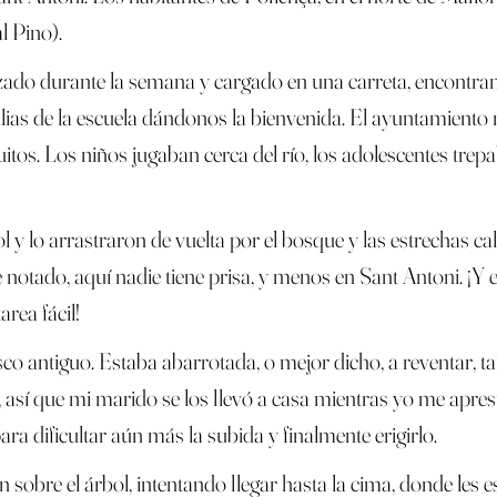
l Pino).
rtezado durante la semana y cargado en una carreta, encontr
ias de la escuela dándonos la bienvenida. El ayuntamiento no
uitos. Los niños jugaban cerca del río, los adolescentes trepa
y lo arrastraron de vuelta por el bosque y las estrechas cal
otado, aquí nadie tiene prisa, y menos en Sant Antoni. ¡Y e
area fácil!
casco antiguo. Estaba abarrotada, o mejor dicho, a reventar,
, así que mi marido se los llevó a casa mientras yo me apres
ra dificultar aún más la subida y finalmente erigirlo.
ron sobre el árbol, intentando llegar hasta la cima, donde l