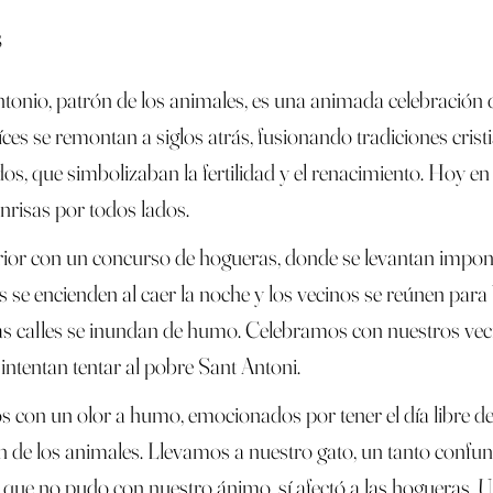
s
ntonio, patrón de los animales, es una animada celebración
íces se remontan a siglos atrás, fusionando tradiciones cris
os, que simbolizaban la fertilidad y el renacimiento. Hoy en 
onrisas por todos lados.
rior con un concurso de hogueras, donde se levantan impone
 se encienden al caer la noche y los vecinos se reúnen para ba
las calles se inundan de humo. Celebramos con nuestros vec
intentan tentar al pobre Sant Antoni.
con un olor a humo, emocionados por tener el día libre del t
n de los animales. Llevamos a nuestro gato, un tanto confund
cial, que no pudo con nuestro ánimo, sí afectó a las hogueras.