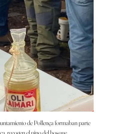
l Ayuntamiento de Pollença formaban parte
rca, recogen el pino del bosque