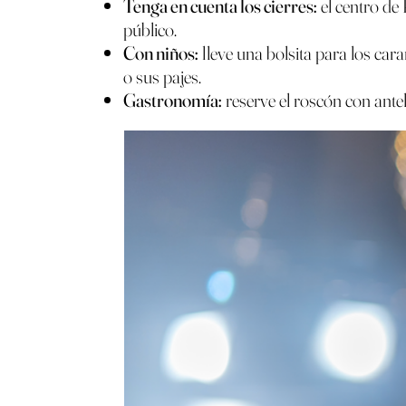
Tenga en cuenta los cierres:
el centro de 
público.
Con niños:
lleve una bolsita para los cara
o sus pajes.
Gastronomía:
reserve el roscón con antel