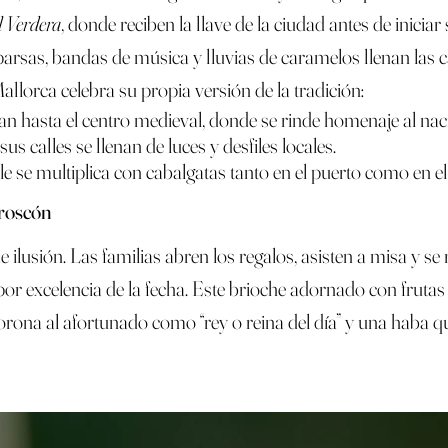
l Verdera
, donde reciben la llave de la ciudad antes de iniciar
rsas, bandas de música y lluvias de caramelos llenan las ca
llorca celebra su propia versión de la tradición:
lan hasta el centro medieval, donde se rinde homenaje al nac
 sus calles se llenan de luces y desfiles locales.
le se multiplica con cabalgatas tanto en el puerto como en el
 roscón
 ilusión. Las familias abren los regalos, asisten a misa y s
por excelencia de la fecha. Este brioche adornado con frutas
orona al afortunado como “rey o reina del día” y una haba q