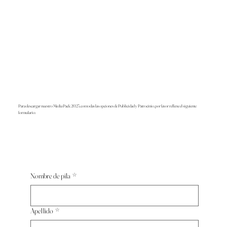
Para descargar nuestro Media Pack 2025, con todas las opciones de Publicidad y Patrocinio, por favor rellene el siguiente
formulario:
Nombre de pila
*
Apellido
*