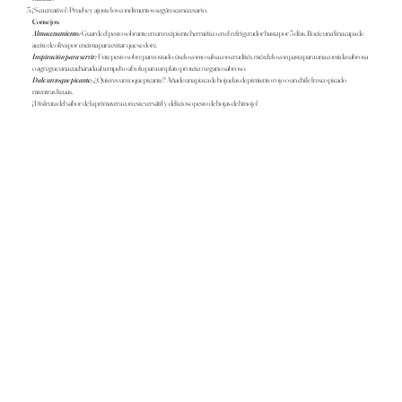
¡Sea creativo!: Pruebe y ajuste los condimentos según sea necesario.
Consejos:
Almacenamiento:
Guarde el pesto sobrante en un recipiente hermético en el refrigerador hasta por 5 días. Rocíe una fina capa de
aceite de oliva por encima para evitar que se dore.
Inspiración para servir:
Unte pesto sobre pan tostado, úselo como salsa con crudités, mézclelo con pasta para una comida sabrosa
o agregue una cucharada al tempeh o al tofu para un plato proteico vegano sabroso.
Dale un toque picante:
¿Quieres un toque picante? Añade una pizca de hojuelas de pimiento rojo o un chile fresco picado
mientras licuas.
¡Disfruta del sabor de la primavera con este versátil y delicioso pesto de hojas de hinojo!