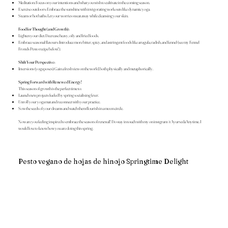
Meditation: Focus on your intentions and what you wish to cultivate in the coming season.
Exercise outdoors: Embrace the sunshine with invigorating workouts like dynamic yoga.
Steam or hot baths: Let your worries sweat away while cleansing your skin.
Food for Thought (and Growth):
Lighten your diet: Decrease heavy, oily and fried foods.
Embrace seasonal flavours: Introduce more bitter, spicy, and astringent foods like arugula, radish, and fennel (see my Fennel
Fronds Pesto recipe below!).
Shift Your Perspective:
Inversions (yoga poses): Gain a fresh view on the world, both physically and metaphorically.
Spring Forward with Renewed Energy!
This season of growth is the perfect time to:
Launch new projects fueled by spring socialising fever.
Unroll your yoga mat and reconnect with your practice.
Sow the seeds of your dreams and watch them flourish in a moon circle.
Now are you feeling inspired to embrace the season of renewal! Do stay in touch with my on instgram @AyurvedaAnytime. I
would love to know how you are doing this spring.
Pesto vegano de hojas de hinojo Springtime Delight