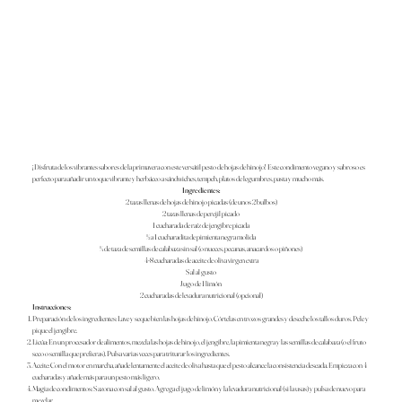
¡Disfruta de los vibrantes sabores de la primavera con este versátil pesto de hojas de hinojo! Este condimento vegano y sabroso es
perfecto para añadir un toque vibrante y herbáceo a sándwiches, tempeh, platos de legumbres, pasta y mucho más.
Ingredientes:
2 tazas llenas de hojas de hinojo picadas (de unos 2 bulbos)
2 tazas llenas de perejil picado
1 cucharada de raíz de jengibre picada
½ a 1 cucharadita de pimienta negra molida
¼ de taza de semillas de calabaza sin sal (o nueces, pecanas, anacardos o piñones)
4-8 cucharadas de aceite de oliva virgen extra
Sal al gusto
Jugo de 1 limón
2 cucharadas de levadura nutricional (opcional)
Instrucciones:
Preparación de los ingredientes: Lave y seque bien las hojas de hinojo. Córtelas en trozos grandes y deseche los tallos duros. Pele y
pique el jengibre.
Licúa: En un procesador de alimentos, mezcla las hojas de hinojo, el jengibre, la pimienta negra y las semillas de calabaza (o el fruto
seco o semilla que prefieras). Pulsa varias veces para triturar los ingredientes.
Aceite: Con el motor en marcha, añade lentamente el aceite de oliva hasta que el pesto alcance la consistencia deseada. Empieza con 4
cucharadas y añade más para un pesto más ligero.
Magia de condimentos: Sazona con sal al gusto. Agrega el jugo de limón y la levadura nutricional (si la usas) y pulsa de nuevo para
mezclar.