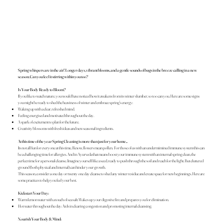
Spring whispers are in the air! Longer days, vibrant blooms, and a gentle sounds of bugs in the breeze calling in a new
season. Can you feel it stirring within you too?
Is Your Body Ready to Bloom?
If you like to watch nature, you would have noticed how it awakens from its winter slumber, so too can you. Here are some signs
you might be ready to shed the heaviness of winter and embrace spring's energy:
Waking up with a clear, refreshed mind.
Feeling energised and motivated throughout the day.
A spark of excitement to plan for the future.
Creativity blossoms with fresh ideas and new seasonal ingredients.
At this time of the year Spring Cleaning is more than just for your home...
Its not all fun for everyone at this time, I know, flowers mean pollen. For those of us with an undermimined immune system this can
be a challenging time for allergies. And in Ayurveda that means boost your immune system with an internal spring clean, the
perfect time for a personal cleanse. Imagine yourself like a seed, ready to push through the soil and reach for the light. But cluttered
ground (both physical and internal) can hinder your growth.
This season, consider a one day or twenty one day cleanse to shed any winter residue and create space for new beginnings. Here are
some practices to help you feel your best.
Kickstart Your Day:
Warm lemon water with a touch of sea salt: Wakes up your digestive fire and prepares you for elimination.
Hot water throughout the day: Aids in clearing congestion and promoting internal cleansing.
Nourish Your Body & Mind: