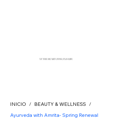
AT THE HEART OF ISLAND LIFE
INICIO
/
BEAUTY & WELLNESS
/
Ayurveda with Amrita- Spring Renewal