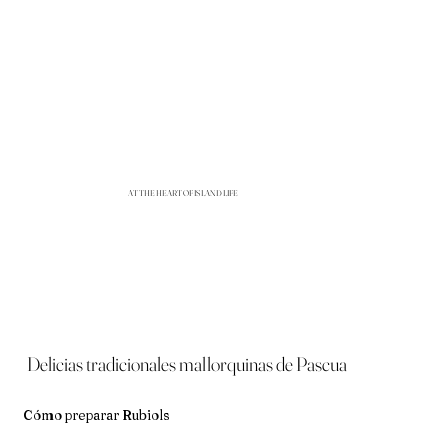
AT THE HEART OF ISLAND LIFE
Delicias tradicionales mallorquinas de Pascua
Cómo preparar Rubiols