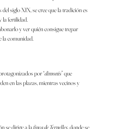
del siglo XIX, se cree que la tradición es
la fertilidad.
abonarlo y ver quién consigue trepar
 de la comunidad.
o protagonizados por “
dimonis
” que
en en las plazas, mientras vecinos y
n se dirige a la
finca de Ternelles
, donde se