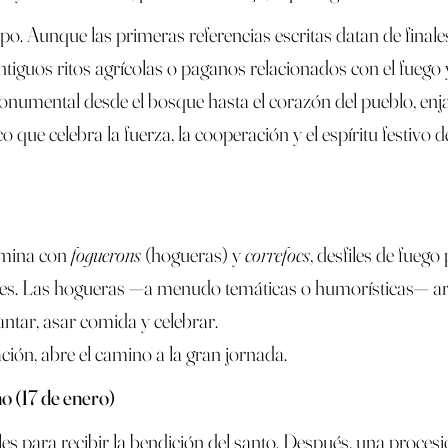
po. Aunque las primeras referencias escritas datan de finales 
iguos ritos agrícolas o paganos relacionados con el fuego y 
monumental desde el bosque hasta el corazón del pueblo, enj
o que celebra la fuerza, la cooperación y el espíritu festivo
lumina con
foguerons
(hogueras) y
correfocs
, desfiles de fueg
ores. Las hogueras —a menudo temáticas o humorísticas— ard
antar, asar comida y celebrar.
ción, abre el camino a la gran jornada.
o (17 de enero)
es para recibir la bendición del santo. Después, una procesió