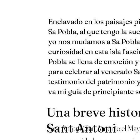
Enclavado en los paisajes p
Sa Pobla, al que tengo la sue
yo nos mudamos a Sa Pobla e
curiosidad en esta isla fasc
Pobla se llena de emoción y
para celebrar al venerado Sa
testimonio del patrimonio y 
va mi guía de principiante s
Una breve histo
Sant Antoni
Sant Antoni (San Antonio el Mayor