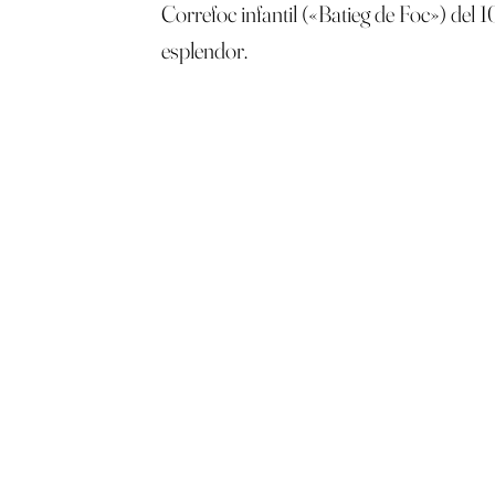
Correfoc infantil («Batieg de Foc») del
esplendor.