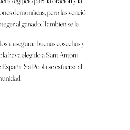
erto egipcio para la oración y la
iones demoníacas, pero las venció
oteger al ganado. También se le
ados a asegurar buenas cosechas y
obla haya elegido a Sant Antoni
 España, Sa Pobla se esfuerza al
omunidad.