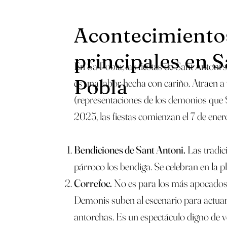
Acontecimiento
principales en S
En Sa Pobla, las fiestas de Sant Antoni 
Pobla
es una labor hecha con cariño. Atraen a
(representaciones de los demonios que S
2025, las fiestas comienzan el 7 de enero
Bendiciones de Sant Antoni.
Las tradic
párroco los bendiga. Se celebran en la pla
Correfoc.
No es para los más apocados y,
Demonis suben al escenario para actuar y
antorchas. Es un espectáculo digno de ve