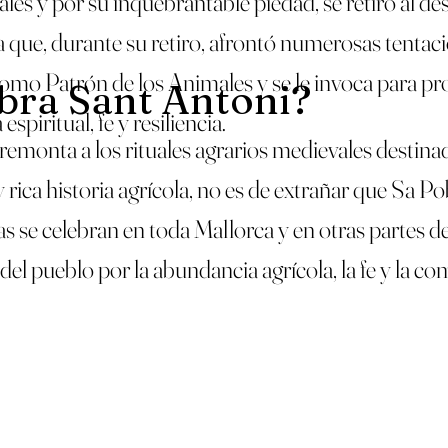
es y por su inquebrantable piedad, se retiró al desi
 que, durante su retiro, afrontó numerosas tentac
 como Patrón de los Animales y se le invoca para pr
ebra Sant Antoni?
piritual, fe y resiliencia.
remonta a los rituales agrarios medievales destin
 rica historia agrícola, no es de extrañar que Sa P
s se celebran en toda Mallorca y en otras partes de
del pueblo por la abundancia agrícola, la fe y la c