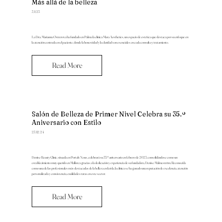
Más allá de la belleza
3/1/25
La Dra. Marianna Ostrerova ha fundado en Palma la clínica Mara Aesthetics, un espacio de estética que destaca por su enfoque en
la atención centrada en el paciente, donde la honestidad y la claridad son esenciales en cada consulta y tratamiento.
Read More
Salón de Belleza de Primer Nivel Celebra su 35.º
Aniversario con Estilo
23/12/24
Denise Beauty Clinic, situada en Portals Nous, celebrará su 35.º aniversario en febrero de 2025, consolidándose como un
establecimiento muy querido en Mallorca gracias a la dedicación y experiencia de su fundadora, Denise Malmeström. Reconocida
como una de las profesionales más destacadas de la belleza en la isla, la clínica se ha ganado una reputación de excelencia, atención
personalizada y consistencia, cualidades raras en este sector.
Read More