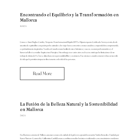
Encontrando el Equilibrio y la Transformación en
Mallorca
14/8/24
Conoce a Anna Hughes Cambry, Terapeuta Transformacional Rápida (RTT) e Hipnoterapeuta Certificada. Su trayectoria, desde
una niña de espíritu libre con pasión por los animales y los viajes hasta convertirse en una sanadora y emprendedora comprometida,
es profundamente inspiradora. Nacida en Canadá en una familia de raíces británicas y suecas, su amor por la naturaleza y el
bienestar la llevó a estudiar Arquitectura Paisajista. Sin embargo, tras varios años en el sector, sintió que las limitaciones de un
trabajo de oficina de 9 a 5 no se alineaban con su personalidad libre y aventurera. Fue entonces cuando comenzó a buscar un estilo
de vida que le permitiera impactar directamente en la vida de las personas.
Read More
La Fusión de la Belleza Natural y la Sostenibilidad
en Mallorca
5/8/24
En el hermoso entorno de Mallorca, una nueva marca de cuidado de la piel está captando la atención: Nimba Remedies. Fundada por
Karen Martens-Czarnetzki y Guillermina Cambil, la marca combina remedios botánicos tradicionales con conocimientos modernos