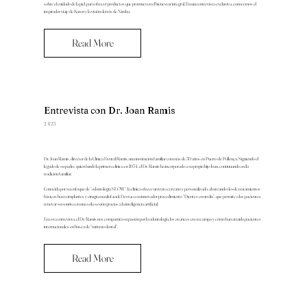
sobre el cuidado de la piel, para ofrecer productos que promueven el bienestar integral. En una entrevista exclusiva, conocemos el
inspirador viaje de Karen y la visión detrás de Nimba.
Read More
Entrevista con Dr. Joan Ramis
2/1/25
Dr. Joan Ramis, director de la Clínica Dental Ramis, una institución familiar con más de 30 años en Puerto de Pollença. Siguiendo el
legado de su padre, quien fundó la primera clínica en 1954, el Dr. Ramis ha incorporado a su propio hijo Joan, continuando así la
tradición familiar.
Conocida por su enfoque de “odontología SLOW”, la clínica ofrece un trato cercano y personalizado, abarcando desde tratamientos
básicos hasta implantes y cirugía maxilofacial. Destaca su innovador procedimiento “Dientes en un día”, que permite a los pacientes
renovar su sonrisa en una sola sesión gracias a la inteligencia artificial.
En esta entrevista, el Dr. Ramis nos compartirá su pasión por la odontología, los avances en su campo y cómo han atraído pacientes
internacionales en busca de “turismo dental”.
Read More