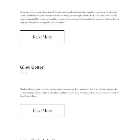
Desde unas prácticas en una clínica dental de Bolton durante su adolescencia hasta la creación de una próspera marca de higiene
bucal y su aparición en televisión en horario de máxima audiencia, la trayectoria profesional de la Dra. Hanna Kinsella ha sido todo
menos convencional. Hoy en día, es reconocida no solo como dentista cosmética, sino también como empresaria, figura mediática y
madre que sabe gestionar las exigencias de la vida moderna.
Read More
Glow Getter
22/4/25
Manchas solares, pigmentación y un escote descuidado: cómo una serie de tratamientos con Luz Pulsada Intensa ayudaron a la
escritora mallorquina Lucy Hawkins a redescubrir una piel luminosa y lista para el verano, con el cuidado experto de Hazel Pettitt de
Face2Face Mallorca.
Read More