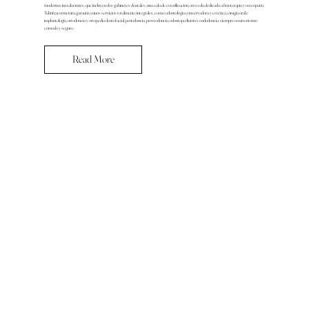
modernas instalaciones, que incluyen dos gabinetes dentales, una sala de esterilización, otra sala dedicada a fisioterapia y osteopatía.
Tal infraestructura garantiza unos servicios totalmente integrales, como: odontología conservadora y estética, cirugía oral e
implantología, ortodoncia y ortopedia dentofacial, periodoncia, prostodoncia, odontopediatría y endodoncia, siempre en un entorno
cómodo y seguro.
Read More