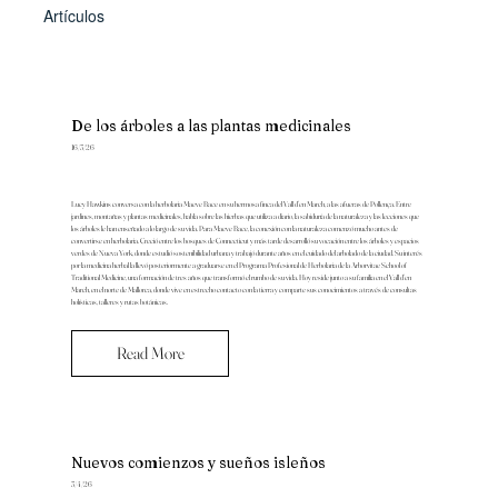
Artículos
De los árboles a las plantas medicinales
16/3/26
Lucy Hawkins conversa con la herbolaria Maeve Bace en su hermosa finca del Vall d’en March, a las afueras de Pollença. Entre
jardines, montañas y plantas medicinales, habla sobre las hierbas que utiliza a diario, la sabiduría de la naturaleza y las lecciones que
los árboles le han enseñado a lo largo de su vida. Para Maeve Bace, la conexión con la naturaleza comenzó mucho antes de
convertirse en herbolaria. Creció entre los bosques de Connecticut y más tarde desarrolló su vocación entre los árboles y espacios
verdes de Nueva York, donde estudió sostenibilidad urbana y trabajó durante años en el cuidado del arbolado de la ciudad. Su interés
por la medicina herbal la llevó posteriormente a graduarse en el Programa Profesional de Herbolaria de la Arborvitae School of
Traditional Medicine, una formación de tres años que transformó el rumbo de su vida. Hoy reside junto a su familia en el Vall d’en
March, en el norte de Mallorca, donde vive en estrecho contacto con la tierra y comparte sus conocimientos a través de consultas
holísticas, talleres y rutas botánicas.
Read More
Nuevos comienzos y sueños isleños
3/4/26