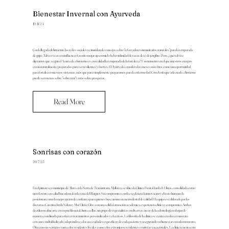
Bienestar Invernal con Ayurveda
19/11/24
Con la llegada del invierno, las redes sociales se inundan de consejos sobre "reforzadores inmunitarios naturales" para la temporada
de gripe. Tal vez veas a tu influencer favorito mojar ajo en miel o beber infinidad de tazas de té de jengibre. Pero, ¿qué tal si te
dijéramos que, según el Ayurveda, el invierno es en realidad la temporada de la fortaleza? Un momento en el que nuestros cuerpos
están naturalmente preparados para ser resilientes y fuertes. El Ayurveda considera los meses más fríos como una oportunidad
para fortalecer nuestros sistemas, más que para simplemente prepararnos para la enfermedad. Con el enfoque adecuado, el invierno
puede ser menos sobre "sobrevivir" y más sobre prosperar.
Read More
Sonrisas con corazón
20/7/25
En el pintoresco municipio de Alaró, en la Serra de Tramuntana, Mallorca, se ubica la Clínica Dental Jordà & Llinàs, consolidada como
un referente en salud bucodental en la zona del Raiguer. Su compromiso con la excelencia, la innovación y el trato humano la
posicionan como la mejor opción de confianza para quienes buscan una atención dental de calidad. El equipo está liderado por las
doctoras; Caterina Jordà Salom y Mar Llinàs Cifre, con una sólida formación académica, experiencia clínica y compromiso.Ambas
decidieron afincarse en su pueblo natal. Junto a ellas, un grupo de especialistas en diversas áreas de la odontología trabajan de
manera coordinada para ofrecer tratamientos personalizados y efectivos. La filosofía de la clínica se centra en ofrecer un trato
cercano e individualizado, adaptándose a las necesidades específicas de cada paciente y asegurando su bienestar en todo momento.
Ofrecen sus servicios tanto a los residentes locales como a los extranjeros residentes o turistas vacacionales. La clínica cuenta con